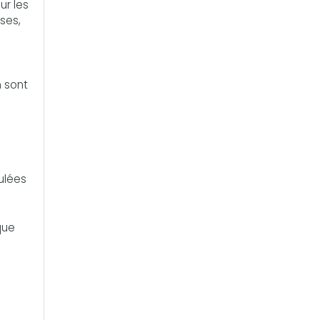
ur les
sses,
n sont
ulées
que