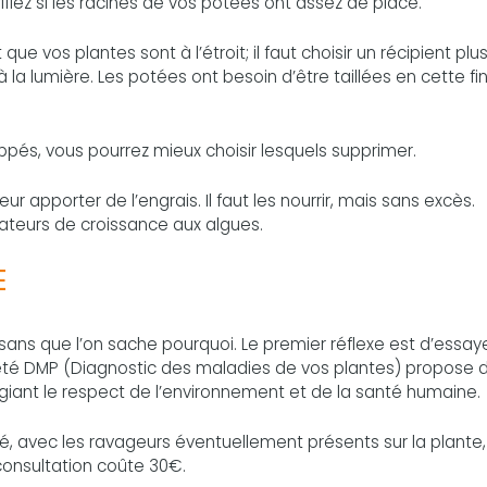
ifiez si les racines de vos potées ont assez de place.
que vos plantes sont à l’étroit; il faut choisir un récipient plu
la lumière. Les potées ont besoin d’être taillées en cette fi
és, vous pourrez mieux choisir lesquels supprimer.
ur apporter de l’engrais. Il faut les nourrir, mais sans excès.
teurs de croissance aux algues.
E
 sans que l’on sache pourquoi. Le premier réflexe est d’essay
iété DMP (Diagnostic des maladies de vos plantes) propose 
égiant le respect de l’environnement et de la santé humaine.
 avec les ravageurs éventuellement présents sur la plante,
a consultation coûte 30€.