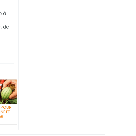
e à
r, de
S POUR
NE ET
ER