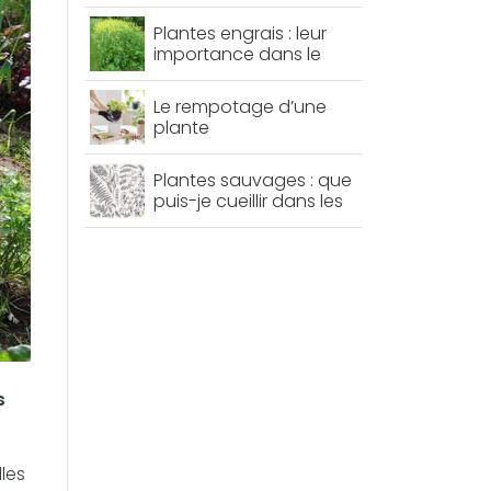
Plantes engrais : leur
importance dans le
jardin !
Le rempotage d’une
plante
Plantes sauvages : que
puis-je cueillir dans les
bois ?
s
lles