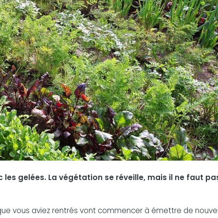
les gelées. La végétation se réveille, mais il ne faut pa
. que vous aviez rentrés vont commencer à émettre de nouve