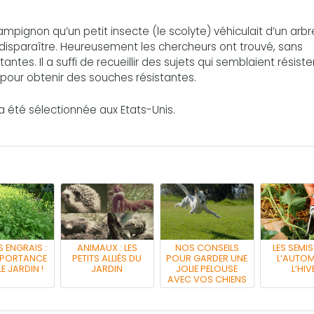
pignon qu’un petit insecte (le scolyte) véhiculait d’un arbr
 disparaître. Heureusement les chercheurs ont trouvé, sans
tes. Il a suffi de recueillir des sujets qui semblaient résiste
e pour obtenir des souches résistantes.
a été sélectionnée aux Etats-Unis.
S ENGRAIS :
ANIMAUX : LES
NOS CONSEILS
LES SEMI
MPORTANCE
PETITS ALLIÉS DU
POUR GARDER UNE
L’AUTOM
E JARDIN !
JARDIN
JOLIE PELOUSE
L’HIV
AVEC VOS CHIENS