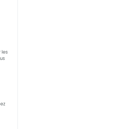
 les
ous
sez