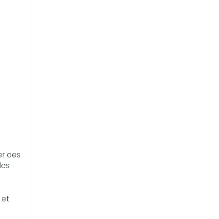
s
n
er des
des
 et