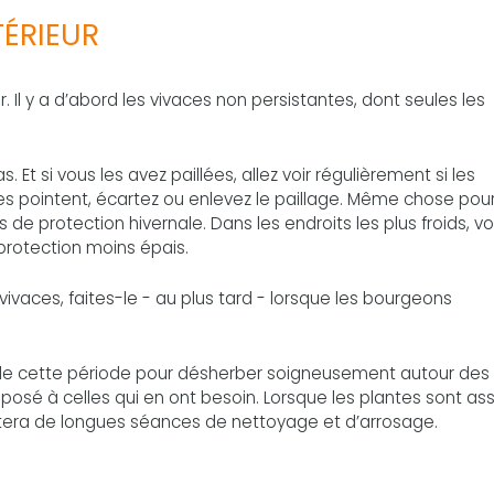
TÉRIEUR
. Il y a d’abord les vivaces non persistantes, dont seules les
. Et si vous les avez paillées, allez voir régulièrement si les
es pointent, écartez ou enlevez le paillage. Même chose pour
e protection hivernale. Dans les endroits les plus froids, v
protection moins épais.
vivaces, faites-le - au plus tard - lorsque les bourgeons
tez de cette période pour désherber soigneusement autour des
sé à celles qui en ont besoin. Lorsque les plantes sont as
évitera de longues séances de nettoyage et d’arrosage.