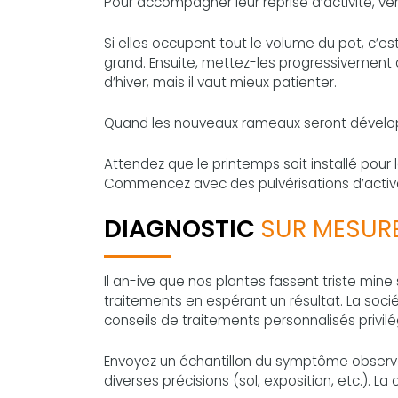
Pour accompagner leur reprise d’activité, vér
Si elles occupent tout le volume du pot, c’est 
grand. Ensuite, mettez-les progressivement à 
d’hiver, mais il vaut mieux patienter.
Quand les nouveaux rameaux seront développ
Attendez que le printemps soit installé pour le
Commencez avec des pulvérisations d’activa
DIAGNOSTIC
SUR MESUR
Il an-ive que nos plantes fassent triste mine
traitements en espérant un résultat. La soc
conseils de traitements personnalisés privil
Envoyez un échantillon du symptôme observé,
diverses précisions (sol, exposition, etc.). L