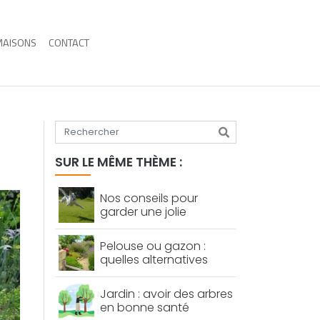
MAISONS
CONTACT
Tapez votre recherche
SUR LE MÊME THÈME :
Nos conseils pour
garder une jolie
pelouse avec vos
chiens
Pelouse ou gazon :
quelles alternatives
écologiques ?
Jardin : avoir des arbres
en bonne santé