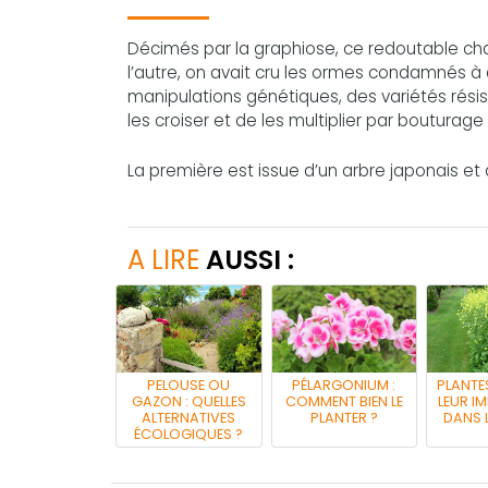
Décimés par la graphiose, ce redoutable cham
l’autre, on avait cru les ormes condamnés à
manipulations génétiques, des variétés résistan
les croiser et de les multiplier par bouturag
La première est issue d’un arbre japonais et 
A LIRE
AUSSI :
PELOUSE OU
PÉLARGONIUM :
PLANTE
GAZON : QUELLES
COMMENT BIEN LE
LEUR I
ALTERNATIVES
PLANTER ?
DANS L
ÉCOLOGIQUES ?