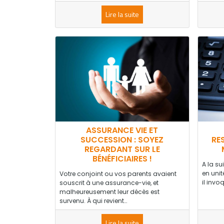
Lire la suite
ASSURANCE VIE ET
SUCCESSION : SOYEZ
RE
REGARDANT SUR LE
BÉNÉFICIAIRES !
A la su
en unit
Votre conjoint ou vos parents avaient
il invo
souscrit à une assurance-vie, et
malheureusement leur décès est
survenu. À qui revient…
Lire la suite