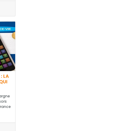
: LA
QUI
pargne
sors
urance