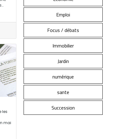
s…
Emploi
Focus / débats
Immobilier
Jardin
numérique
sante
Succession
e les
 en mai