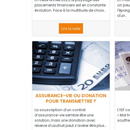
placements financiers est en constante
on peut
évolution. Face à la multitude de choix…
l'éparg
d'un…
Lire la suite
ASSURANCE-VIE OU DONATION
POUR TRANSMETTRE ?
La souscription d’un contrat
L’ISF c
d’assurance-vie semble être une
« Mal f
solution, mais une donation avec
souffre
réserve d’usufruit peut s’avérer être plus…