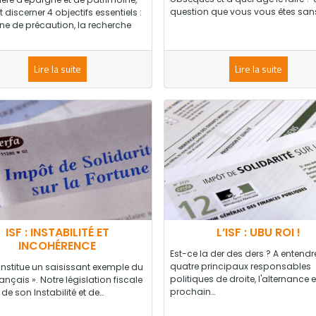
question que vous vous êtes san
 discerner 4 objectifs essentiels :
ne de précaution, la recherche
Lire la suite
Lire la suite
ISF : INSTABILITÉ ET
L’ISF : UBU ROI !
INCOHÉRENCE
Est-ce la der des ders ? A entendr
quatre principaux responsables
onstitue un saisissant exemple du
politiques de droite, l'alternance
rançais ». Notre législation fiscale
prochain…
 de son Instabilité et de…