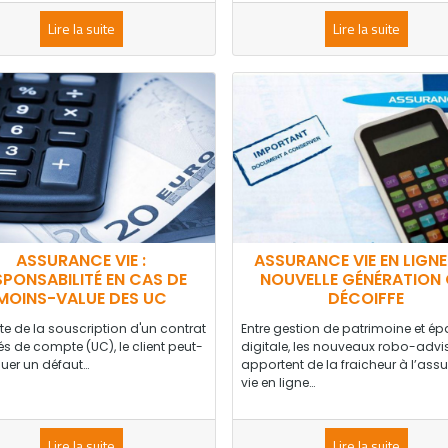
Lire la suite
Lire la suite
ASSURANCE VIE :
ASSURANCE VIE EN LIGNE 
SPONSABILITÉ EN CAS DE
NOUVELLE GÉNÉRATION 
MOINS-VALUE DES UC
DÉCOIFFE
ite de la souscription d'un contrat
Entre gestion de patrimoine et é
és de compte (UC), le client peut-
digitale, les nouveaux robo-advi
quer un défaut…
apportent de la fraicheur à l’ass
vie en ligne…
Lire la suite
Lire la suite