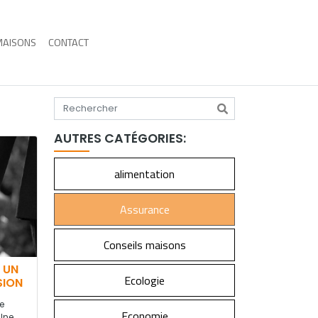
MAISONS
CONTACT
Tapez votre recherche
AUTRES CATÉGORIES:
alimentation
Assurance
Conseils maisons
 UN
Ecologie
SION
e
Economie
 Une