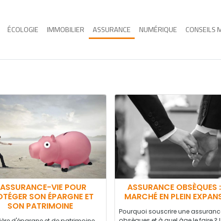
ÉCOLOGIE
IMMOBILIER
ASSURANCE
NUMÉRIQUE
CONSEILS 
’ASSURANCE-VIE POUR
ASSURANCE OBSÈQUES :
OTÉGER SON ÉPARGNE ET
MARCHÉ EN PLEIN EXPAN
SON PATRIMOINE
Pourquoi souscrire une assuranc
obsèques et à quel âge le faire ?
ère d'épargne et de patrimoine,