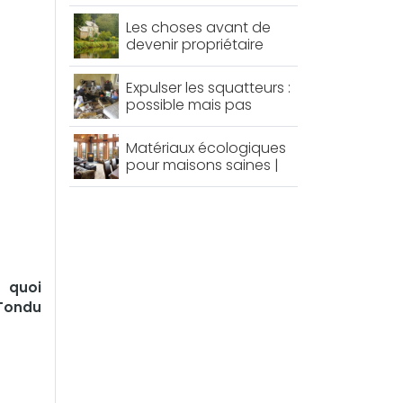
Les choses avant de
devenir propriétaire
Expulser les squatteurs :
possible mais pas
facile !
Matériaux écologiques
pour maisons saines |
La chronique de
Mathieu
 quoi
 Tondu