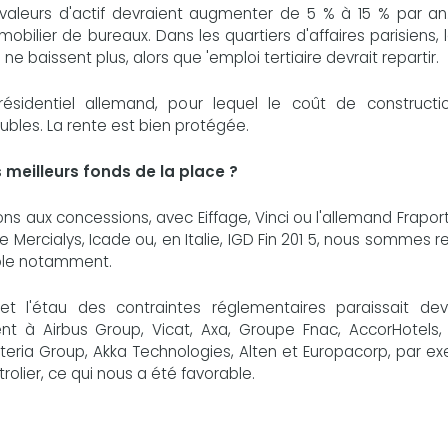
 valeurs d'actif devraient augmenter de 5 % à 15 % par an
bilier de bureaux. Dans les quartiers d'affaires parisiens, 
e baissent plus, alors que 'emploi tertiaire devrait repartir.
ésidentiel allemand, pour lequel le coût de constructi
ubles. La rente est bien protégée.
 meilleurs fonds de la place ?
s aux concessions, avec Eiffage, Vinci ou l'allemand Frapor
Mercialys, Icade ou, en Italie, IGD Fin 201 5, nous sommes 
cole notamment.
 et l'étau des contraintes réglementaires paraissait dev
t à Airbus Group, Vicat, Axa, Groupe Fnac, AccorHotels, 
teria Group, Akka Technologies, Alten et Europacorp, par e
olier, ce qui nous a été favorable.