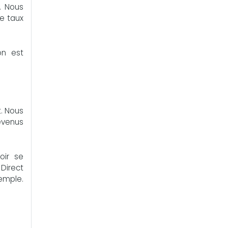
. Nous
le taux
on est
t. Nous
revenus
oir se
Direct
xemple.