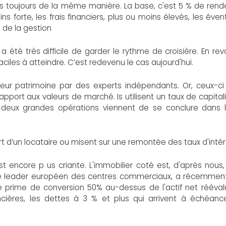
as toujours de la même manière. La base, c'est 5 % de ren
moins forte, les frais financiers, plus ou moins élevés, les éven
 de la gestion
été très difficile de garder le rythme de croisière. En re
ciles à atteindre. C’est redevenu le cas aujourd'hui.
leur patrimoine par des experts indépendants. Or, ceux-ci
pport aux valeurs de marché. Is utilisent un taux de capital
, deux grandes opérations viennent de se conclure dans l
art d’un locataire ou misent sur une remontée des taux d'intérê
 est encore p us criante. L'immobilier coté est, d'après nous
le leader européen des centres commerciaux, a récemmen
e prime de conversion 50% au-dessus de l'actif net rééval
ncières, les dettes à 3 % et plus qui arrivent à échéanc