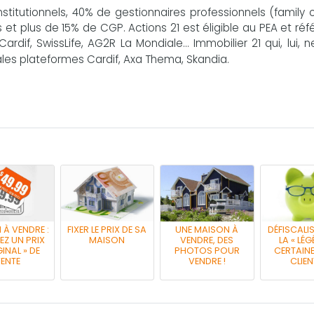
titutionnels, 40% de gestionnaires professionnels (family o
s et plus de 15% de CGP. Actions 21 est éligible au PEA et ré
Cardif, SwissLife, AG2R La Mondiale... Immobilier 21 qui, lui, 
pales plateformes Cardif, Axa Thema, Skandia.
À VENDRE :
FIXER LE PRIX DE SA
UNE MAISON À
DÉFISCALIS
Z UN PRIX
MAISON
VENDRE, DES
LA « LÉG
GINAL » DE
PHOTOS POUR
CERTAINE
ENTE
VENDRE !
CLIE