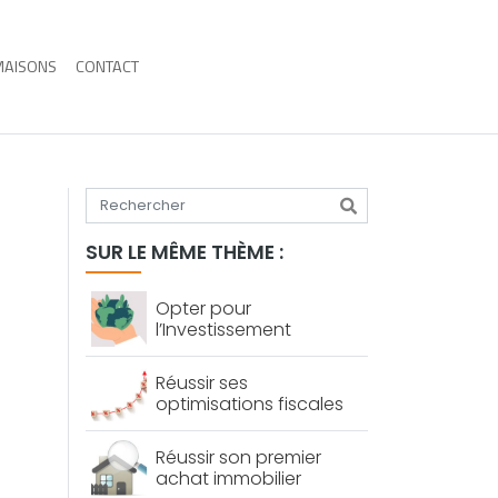
MAISONS
CONTACT
Tapez votre recherche
SUR LE MÊME THÈME :
Opter pour
l’Investissement
socialement
responsable : bon plan
Réussir ses
?
optimisations fiscales
Réussir son premier
achat immobilier