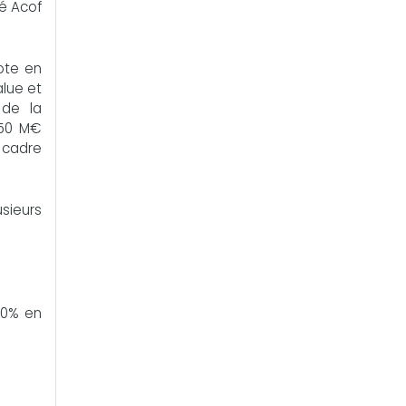
té Acof
ote en
alue et
 de la
150 M€
e cadre
usieurs
 10% en