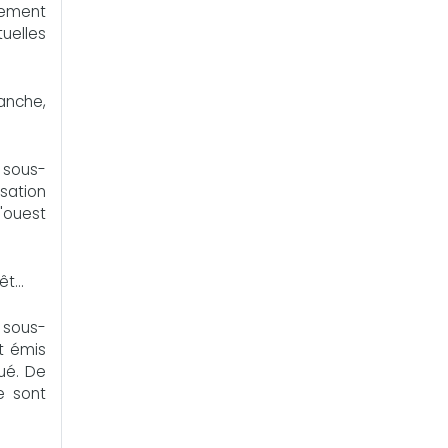
dement
tuelles
vanche,
 sous-
isation
'ouest
t...
, sous-
t émis
ué. De
e sont