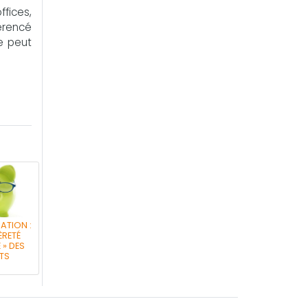
ffices,
férencé
ne peut
ATION :
ÈRETÉ
 » DES
NTS