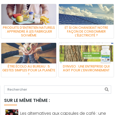
PRODUITS D’ENTRETIEN NATURELS
ET SI ON CHANGEAIT NOTRE
: APPRENDRE À LES FABRIQUER
FAÇON DE CONSOMMER
SOI MÊME
L’ÉLECTRICITÉ ?
ÊTRE ÉCOLO AU BUREAU : 5
DYNVEO : UNE ENTREPRISE QUI
GESTES SIMPLES POUR LA PLANÈTE
AGIT POUR L’ENVIRONNEMENT
!
Tapez votre recherche
SUR LE MÊME THÈME :
Les alternatives aux capsules de café : une