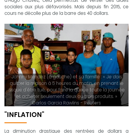
d'Hugo Chavez, cela permettait de verser des aides
sociales aux plus défavorisés. Mais depuis fin 2015, ce
cours ne décolle plus de la barre des 40 dollars.
Johnny Mendez (à gauche) et sa famille : « Je dois
quitter la maison à 5 heures du matin, en prenant le
risque d'être tué, pour faire la queue toute la journée
et acheter seulement deux ou trois produits. »
Carlos Garcia Rawlins - Reuters
"INFLATION"
La diminution drastique des rentrées de dollars a