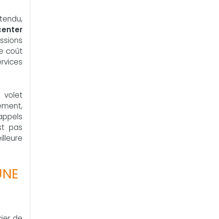
tendu,
center
issions
le coût
rvices
e volet
ement,
appels
st pas
illeure
UNE
cier de