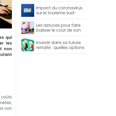
santé ?
Impact du coronavirus
sur le tourisme sud-
européen : cas de
l’Italie et de la France
Les astuces pour faire
baisser le coût de son
voyage
es qui
Investir dans sa future
er les
retraite : quelles options
et non
?
autant
 coûts
étier,
es non