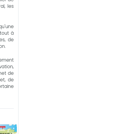
l, les
 qu'une
rtout à
es, de
on.
quement
vation,
rmet de
et, de
ertaine