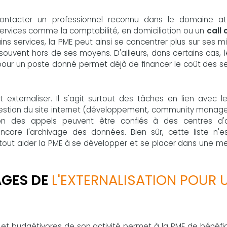
contacter un professionnel reconnu dans le domaine at
ervices comme la comptabilité, en domiciliation ou un
call 
ains services, la PME peut ainsi se concentrer plus sur ses m
ouvent hors de ses moyens. D'ailleurs, dans certains cas, 
pour un poste donné permet déjà de financer le coût des se
t externaliser. Il s'agit surtout des tâches en lien avec l
gestion du site internet (développement, community manag
tion des appels peuvent être confiés à des centres d'
encore l'archivage des données. Bien sûr, cette liste n'e
surtout aider la PME à se développer et se placer dans une me
AGES DE
L'EXTERNALISATION POUR 
 et budgétivores de son activité permet à la PME de bénéfi