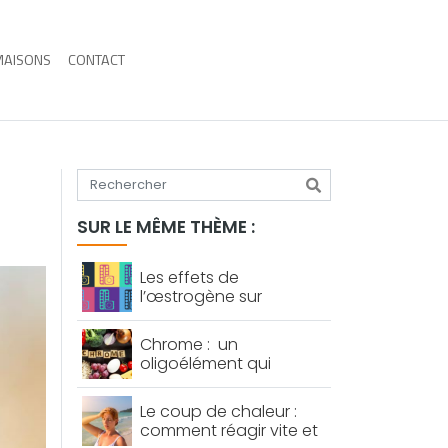
MAISONS
CONTACT
Tapez votre recherche
SUR LE MÊME THÈME :
Les effets de
l’œstrogène sur
l’organisme féminin
Chrome : un
oligoélément qui
permet de lutter contre
le diabète et le
Le coup de chaleur :
mauvais cholestérol
comment réagir vite et