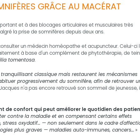
MNIFÈRES GRÂCE AU MACÉRAT
mportant et à des blocages articulaires et musculaires très
algré la prise de somnifères depuis deux ans.
à consulter un médecin homéopathe et acupuncteur. Celui-ci l
raitement à base d'un complément de phytothérapie, de tein
ilia tomentosa
.
tranquillisant classique mais restaurent les mécanismes
abituer progressivement du somnifère, afin de retrouver u
i Jacques n'a pas encore retrouvé son sommeil de jeunesse, i
t de confort qui peut améliorer le quotidien des patie
tter contre la maladie et en compensant certains effets
, stress oxydatif... — non seulement dans le cadre d'affect
logies plus graves — maladies auto-immunes, cancers...
»