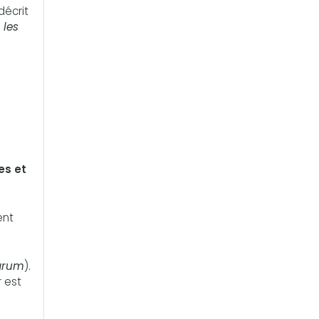
décrit
 les
es et
ent
igrum
).
 est