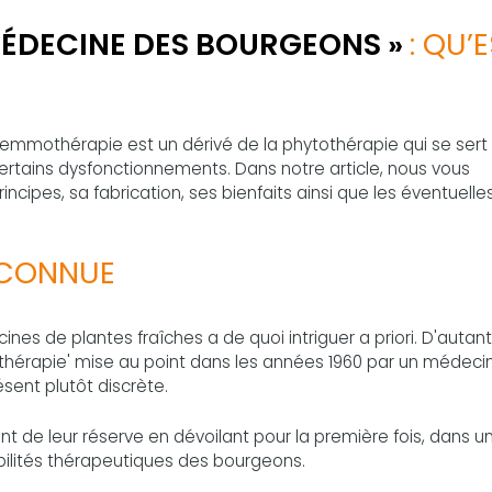
ÉDECINE DES BOURGEONS »
: QU’
 gemmothérapie est un dérivé de la phytothérapie qui se sert
ertains dysfonctionnements. Dans notre article, nous vous
incipes, sa fabrication, ses bienfaits ainsi que les éventuelle
ÉCONNUE
nes de plantes fraîches a de quoi intriguer a priori. D'autan
hérapie' mise au point dans les années 1960 par un médeci
ésent plutôt discrète.
ent de leur réserve en dévoilant pour la première fois, dans un 
bilités thérapeutiques des bourgeons.