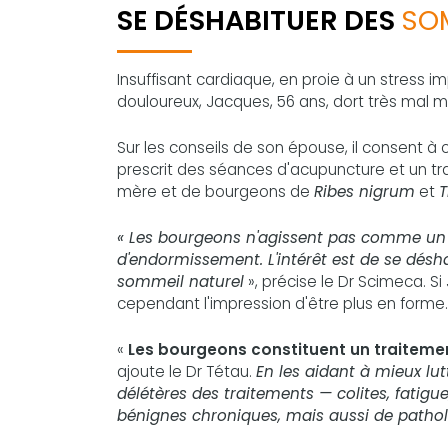
SE DÉSHABITUER DES
SO
Insuffisant cardiaque, en proie à un stress i
douloureux, Jacques, 56 ans, dort très mal m
Sur les conseils de son épouse, il consent 
prescrit des séances d'acupuncture et un t
mère et de bourgeons de
Ribes nigrum
et
T
« Les bourgeons n'agissent pas comme un 
d'endormissement. L'intérêt est de se désh
sommeil naturel
», précise le Dr Scimeca. S
cependant l'impression d'être plus en forme.
«
Les bourgeons constituent un traitemen
ajoute le Dr Tétau.
En les aidant à mieux lu
délétères des traitements — colites, fatigue
bénignes chroniques, mais aussi de patho