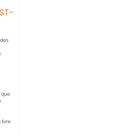
EST-
 des
s
t que
n
livre