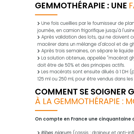
GEMMOTHÉRAPIE : UNE
F
Une fois cueillies par le fournisseur de pl
journée, en camion frigorifique jusqu'à l'usin
Après validation des lots, qui ne doivent 
macérer dans un mélange d'alcool et de gl
Après trois semaines, on sépare le liquid
La solution obtenue, appelée "macérat glyc
doit être de 50% et des principes actifs.
Les macérats sont ensuite dilués à 1 DH 
125 ml ou 250 ml, pour être vendus dans l
COMMENT SE SOIGNER 
À LA GEMMOTHÉRAPIE : M
On compte en France une cinquantaine
Ribes nigrum
(cassis : draineur et anti-in