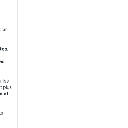
ecin
ltes
.
es
r les
st plus
e et
ts