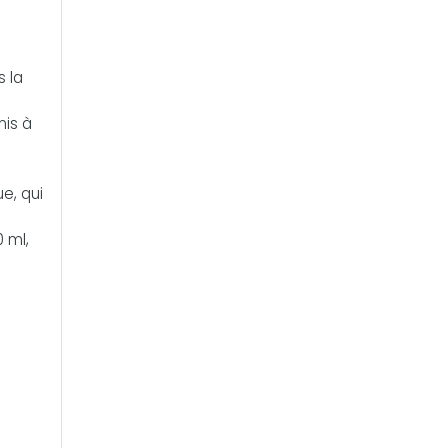
s la
mis à
e, qui
 ml,