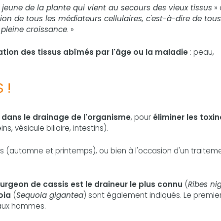
s jeune de la plante qui vient au secours des vieux tissus
» 
ction de tous les médiateurs cellulaires, c'est-à-dire de tous
 pleine croissance
. »
ation des tissus abîmés par l'âge ou la maladie
: peau,
 !
t
dans le drainage de l'organisme
, pour
éliminer les toxin
eins, vésicule biliaire, intestins).
ns (automne et printemps), ou bien à l'occasion d'un traitem
urgeon de cassis est le draineur le plus connu
(
Ribes n
oia
(
Sequoia gigantea
) sont également indiqués. Le premier
 aux hommes.