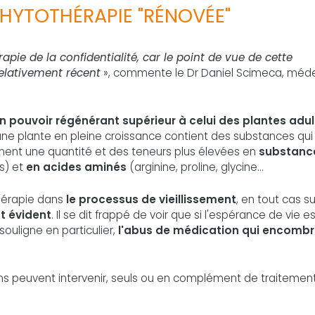
HYTOTHÉRAPIE "RÉNOVÉE"
ie de la confidentialité, car le point de vue de cette
 relativement récent
», commente le Dr Daniel Scimeca, méd
n pouvoir régénérant supérieur à celui des plantes adu
jeune plante en pleine croissance contient des substances qui
ment une quantité et des teneurs plus élevées en
substanc
s) et
en acides aminés
(arginine, proline, glycine...
thérapie dans
le processus de vieillissement
, en tout cas su
st évident
. Il se dit frappé de voir que si l'espérance de vie e
 souligne en particulier,
l'abus de médication qui encombr
ns peuvent intervenir, seuls ou en complément de traitemen