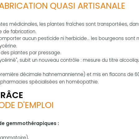
ABRICATION QUASI ARTISANALE
antes médicinales, les plantes fraîches sont transportées, dan
e de fabrication.
comporter aucun pesticide ni herbicide... les bourgeons sont 
ycérine.
e des plantes par pressage.
ériné", subit un nouveau contrôle : mesure du titre alcooliqu
(première décimale hahnemannienne) et mis en flacons de 60
es pharmacies spécialisées en homéopathie.
GRÂCE
ODE D'EMPLOI
 de gemmothérapiques :
flammatoire),