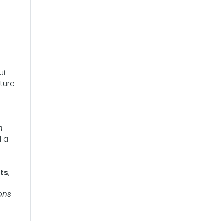
ui
ture-
n
l a
nts
,
ions