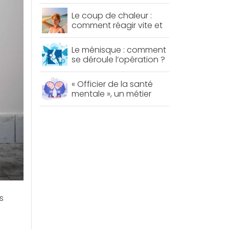
permet de lutter contre
le diabète et le
Le coup de chaleur :
mauvais cholestérol
comment réagir vite et
bien ?
Le ménisque : comment
se déroule l’opération ?
« Officier de la santé
mentale », un métier
d’avenir ?
s