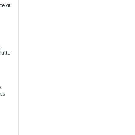
ite au
,
lutter
e
les