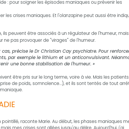
de : pour soigner les épisodes maniaques ou prévenir les
r les crises maniaques. Et l'olanzapine peut aussi être indiq
 ils peuvent être associés à un régulateur de l'humeur, mais
r ne pas provoquer de "virages" de l'humeur.
 cas, précise le Dr Christian Cay psychiatre. Pour renforce
ts, par exemple le lithium et un anticonvulsivant. Néanmoi
nir une bonne stabilisation de l'humeur. »
ent être pris sur le long terme, voire à vie. Mais les patients
ise de poids, somnolence...), et ils sont tentés de tout arrê
e maniaque.
ADIE
 pointillé, raconte Marie. Au début, les phases maniaques m
 mais mes crises sont allées jusqu'au délire. Aujourd'hui, j'ai