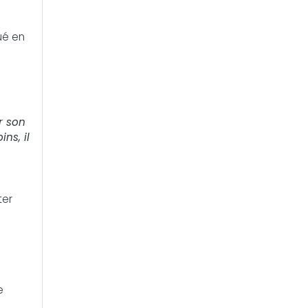
ué en
r son
ns, il
ter
e