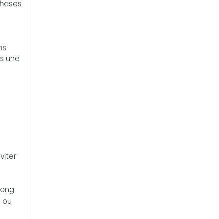
phases
ns
ns une
viter
 long
n ou