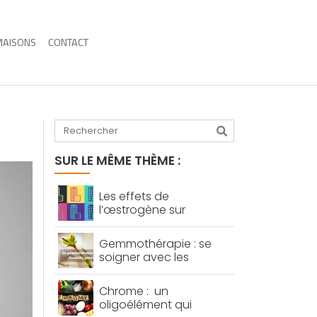
MAISONS
CONTACT
Tapez votre recherche
SUR LE MÊME THÈME :
Les effets de
l’œstrogène sur
l’organisme féminin
Gemmothérapie : se
soigner avec les
bourgeons
Chrome : un
oligoélément qui