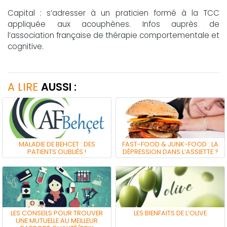
Capital : s’adresser à un praticien formé à la TCC
appliquée aux acouphènes. Infos auprès de
l’association française de thérapie comportementale et
cognitive.
A LIRE
AUSSI :
MALADIE DE BEHCET : DES
FAST-FOOD & JUNK-FOOD : LA
PATIENTS OUBLIÉS !
DÉPRESSION DANS L’ASSIETTE ?
LES CONSEILS POUR TROUVER
LES BIENFAITS DE L’OLIVE
UNE MUTUELLE AU MEILLEUR