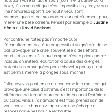
natation) voire un autre sport (comme la danse ou la
boxe). Si on vous dit que c'est impossible, n'y croyez pas
: ne nombreux sportifs de haut niveau sont
asthmatiques et ont su adapter leur entraînement pour
mener une belle carrière. Pensez par exemple à
Justine
Hénin
ou
David Beckam
...
Par contre, ne faites pas n'importe quoi !
L'échauffement doit être progressif et soigné afin de ne
pas provoquer une crise, souvent liée à des efforts
courts et violents. Et si aucun sport n'est a priori contre-
indiqué, on évitera l'équitation à cause des allergies
potentielles provoquées par le cheval. A part ça, tout
est permis, même la plongée sous-marine !
Enfin, soyez vigilant en ce qui concerne le climat : ce qui
provoque une crise d'asthme, c'est l'importance de la
différence de température entre l'intérieur et l'extérieur
du corps. Ainsi, si l'air ambiant est froid, prenez soin de
vous couvrir le bas du visage avec une écharpe et
respirez par le nez pour le réchauffer.