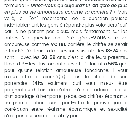
formulée : «
Diriez-vous qu’aujourd’hui,
on
gère de plus
en plus sa vie amoureuse comme sa carrière ?
». Mais
voilà, le "on" impersonnel de la question pousse
indéniablement les gens à répondre plus volontiers "oui"
car ils ne parlent pas d’eux, mais fantasment sur les
autres. Si la question avait été : gérez-
VOUS
votre vie
amoureuse comme
VOTRE
carrière, le chiffre se serait
effondré. D’ailleurs, à la question suivante, les
18-24
ans
sont – avec les
50-59
ans, c'est-à-dire leurs parents…
Hasard ? – les plus romantiques et déclarent à
56%
que
pour qu’une relation amoureuse fonctionne, il vaut
mieux être passionné(e) dans le choix de son
partenaire (
41%
estiment qu’il vaut mieux être
pragmatique). Loin de n’être qu’un paradoxe de plus
d’un sondage à l’emporte-pièce, ces chiffres étonnants
au premier abord sont peut-être la preuve que la
corrélation entre réalisme économique et sexualité
n’est pas aussi simple qu’il n’y paraît…