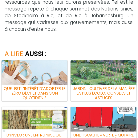
ressources que nous leur aurons préservées. Tel est le
message répété à chaque sommet des Nations unies,
de Stockholm à Rio, et de Rio à Johannesburg. Un
message qui s’adresse aux gouvernements, mais aussi
à chacun d’entre nous.
A LIRE
AUSSI :
QUEL EST L’INTÉRÊT D’ADOPTER LE
JARDIN : CULTIVER DE LA MANIÈRE
ZÉRO DÉCHET DANS SON
LA PLUS ÉCOLO, CONSEILS ET
QUOTIDIEN ?
ASTUCES
DYNVEO : UNE ENTREPRISE QUI
UNE FISCALITÉ « VERTE » QUI VIRE