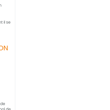
n
 il se
ION
 de
cool de