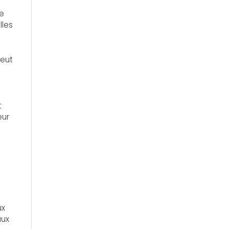
de
lles
peut
t
eur
ux
aux