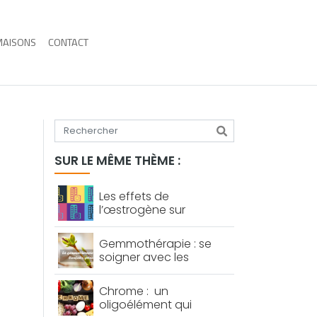
MAISONS
CONTACT
Tapez votre recherche
SUR LE MÊME THÈME :
Les effets de
l’œstrogène sur
l’organisme féminin
Gemmothérapie : se
soigner avec les
bourgeons
Chrome : un
oligoélément qui