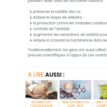
peuvent aider dans les domaines suivants :
préserver la solidité des os ;
réduire le risque de diabète ;
la protection contre les maladies cardiova
contrôle de l'obésité ;
augmenter les sensations de satiété pour r
réduire la croissance bactérienne dans les
Traditionnellement, les gens ont aussi utilisé l
preuves scientifiques à l'appui de ces avant
A LIRE
AUSSI :
LES MIRACLES
BIEN CHOISIR SON
LINKY, 
L’OSTÉOPATHIE
CAFÉ : NOS
COMPT