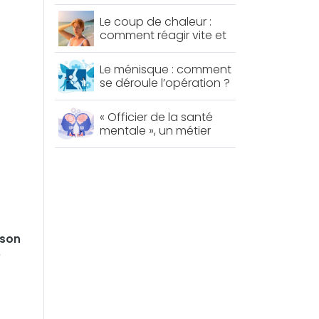
permet de lutter contre
le diabète et le
Le coup de chaleur :
mauvais cholestérol
comment réagir vite et
bien ?
Le ménisque : comment
se déroule l’opération ?
« Officier de la santé
mentale », un métier
d’avenir ?
 son
e