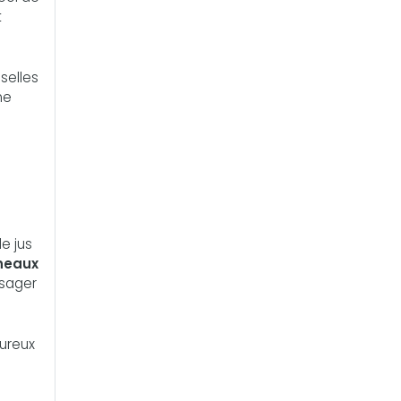
t
 selles
me
e jus
neaux
isager
oureux