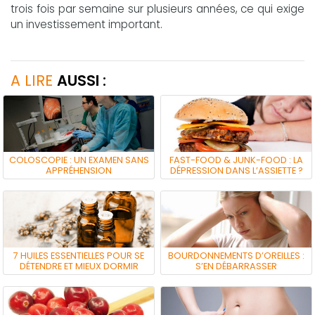
trois fois par semaine sur plusieurs années, ce qui exige
un investissement important.
A LIRE
AUSSI :
COLOSCOPIE : UN EXAMEN SANS
FAST-FOOD & JUNK-FOOD : LA
APPRÉHENSION
DÉPRESSION DANS L’ASSIETTE ?
7 HUILES ESSENTIELLES POUR SE
BOURDONNEMENTS D’OREILLES :
DÉTENDRE ET MIEUX DORMIR
S’EN DÉBARRASSER