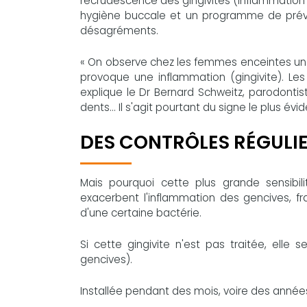
recrudescence des gingivites (inflammation
hygiène buccale et un programme de prévent
désagréments.
« On observe chez les femmes enceintes une 
provoque une inflammation (gingivite). Le
explique le Dr Bernard Schweitz, parodontis
dents... Il s'agit pourtant du signe le plus évi
DES CONTRÔLES RÉGULI
Mais pourquoi cette plus grande sensibil
exacerbent l'inflammation des gencives, fr
d'une certaine bactérie.
Si cette gingivite n'est pas traitée, ell
gencives).
Installée pendant des mois, voire des années