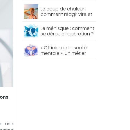
permet de lutter contre
le diabète et le
Le coup de chaleur :
mauvais cholestérol
comment réagir vite et
bien ?
Le ménisque : comment
se déroule l’opération ?
« Officier de la santé
mentale », un métier
d’avenir ?
ions.
se une