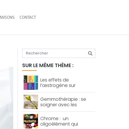
MAISONS
CONTACT
Tapez votre recherche
SUR LE MÊME THÈME :
Les effets de
l’œstrogène sur
l’organisme féminin
Gemmothérapie : se
soigner avec les
bourgeons
Chrome : un
oligoélément qui