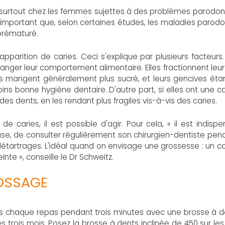
tes, surtout chez les femmes sujettes à des problèmes parodon
s important que, selon certaines études, les maladies parod
prématuré.
apparition de caries. Ceci s'explique par plusieurs facteurs
nger leur comportement alimentaire. Elles fractionnent leu
les mangent généralement plus sucré, et leurs gencives éta
ins bonne hygiène dentaire. D'autre part, si elles ont une 
des dents, en les rendant plus fragiles vis-à-vis des caries.
e caries, il est possible d'agir. Pour cela, « il est indisp
se, de consulter régulièrement son chirurgien-dentiste pen
tartrages. L'idéal quand on envisage une grossesse : un co
te », conseille le Dr Schweitz.
OSSAGE
près chaque repas pendant trois minutes avec une brosse à 
es trois mois. Posez la brosse à dents inclinée de 450 sur le