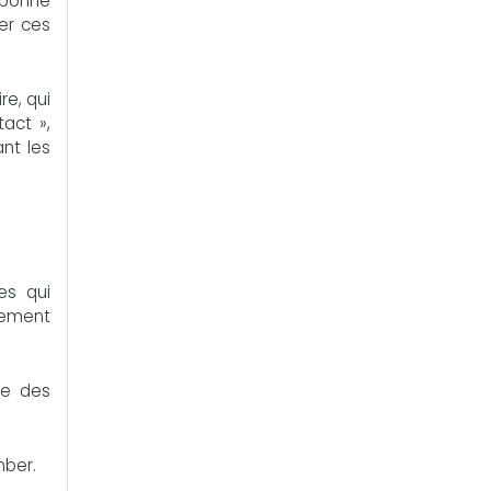
 bonne
er ces
re, qui
act »,
ant les
es qui
pement
ie des
mber.