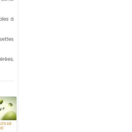
iles à
settes
dérées,
AITS DE
VE