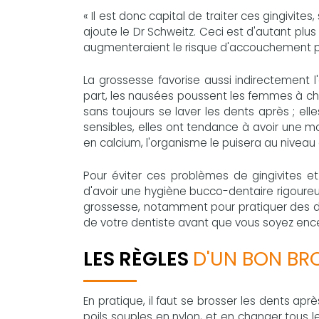
« Il est donc capital de traiter ces gingivi
ajoute le Dr Schweitz. Ceci est d'autant plu
augmenteraient le risque d'accouchement 
La grossesse favorise aussi indirectement l'
part, les nausées poussent les femmes à cha
sans toujours se laver les dents après ; el
sensibles, elles ont tendance à avoir une mo
en calcium, l'organisme le puisera au niveau 
Pour éviter ces problèmes de gingivites et d
d'avoir une hygiène bucco-dentaire rigoureu
grossesse, notamment pour pratiquer des dé
de votre dentiste avant que vous soyez encein
LES RÈGLES
D'UN BON BR
En pratique, il faut se brosser les dents a
poils souples en nylon, et en changer tous l