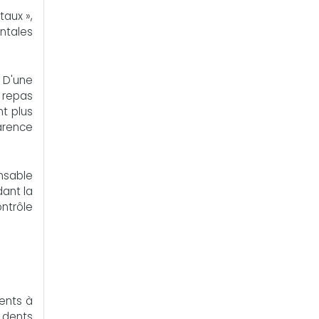
taux »,
ontales
. D'une
r repas
nt plus
carence
ensable
dant la
ntrôle
dents à
s dents