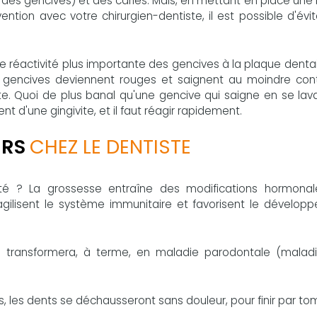
 des gencives) et des caries. Mais, en mettant en place une
ion avec votre chirurgien-dentiste, il est possible d'évit
réactivité plus importante des gencives à la plaque dentai
s gencives deviennent rouges et saignent au moindre cont
te. Quoi de plus banal qu'une gencive qui saigne en se lav
dent d'une gingivite, et il faut réagir rapidement.
ERS
CHEZ LE DENTISTE
ité ? La grossesse entraîne des modifications hormonal
agilisent le système immunitaire et favorisent le dévelop
e se transformera, à terme, en maladie parodontale (malad
, les dents se déchausseront sans douleur, pour finir par to