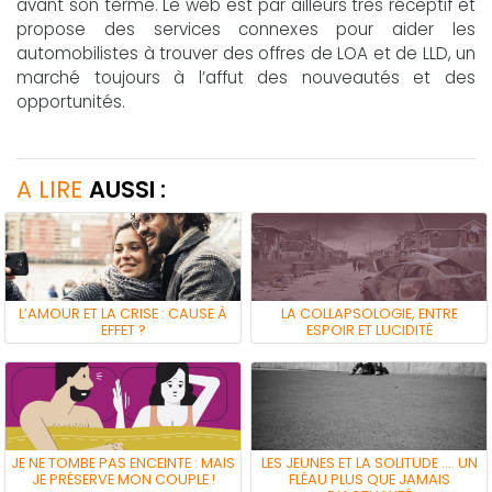
avant son terme. Le web est par ailleurs très réceptif et
propose des services connexes pour aider les
automobilistes à trouver des offres de LOA et de LLD, un
marché toujours à l’affut des nouveautés et des
opportunités.
A LIRE
AUSSI :
L’AMOUR ET LA CRISE : CAUSE À
LA COLLAPSOLOGIE, ENTRE
EFFET ?
ESPOIR ET LUCIDITÉ
JE NE TOMBE PAS ENCEINTE : MAIS
LES JEUNES ET LA SOLITUDE …. UN
JE PRÉSERVE MON COUPLE !
FLÉAU PLUS QUE JAMAIS