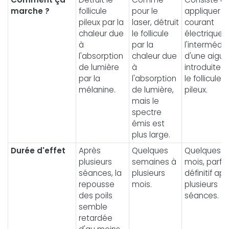
marche ?
follicule
pour le
appliquer d
pileux par la
laser, détruit
courant
chaleur due
le follicule
électrique 
à
par la
l'intermédia
l'absorption
chaleur due
d'une aiguil
de lumière
à
introduite 
par la
l'absorption
le follicule
mélanine.
de lumière,
pileux.
mais le
spectre
émis est
plus large.
Durée d'effet
Après
Quelques
Quelques
plusieurs
semaines à
mois, parfoi
séances, la
plusieurs
définitif ap
repousse
mois.
plusieurs
des poils
séances.
semble
retardée