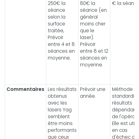
250€ la
80€ la
€ la séance
séance
séance (en
selon la
général
surface
moins cher
traitée,
que le
Prévoir
laser).
entre 4 et 8
Prévoir
séances en
entre 8 et 12
moyenne.
séances en
moyenne.
Commentaires
Les résultats
Prévoir une
Méthode p
obtenus
année.
standardisé
avec les
résultats
lasers Yag
dépendant
semblent
de l'opérate
être moins
Elle est util
performants
en cas
que ceux
d'échec du