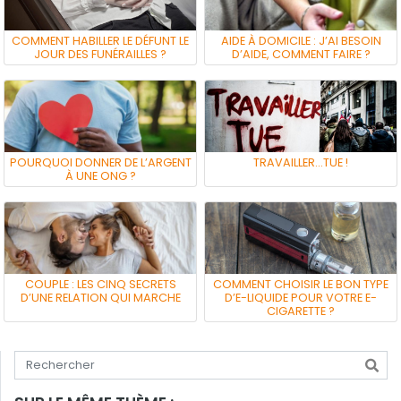
COMMENT HABILLER LE DÉFUNT LE
AIDE À DOMICILE : J’AI BESOIN
JOUR DES FUNÉRAILLES ?
D’AIDE, COMMENT FAIRE ?
POURQUOI DONNER DE L’ARGENT
TRAVAILLER…TUE !
À UNE ONG ?
COUPLE : LES CINQ SECRETS
COMMENT CHOISIR LE BON TYPE
D’UNE RELATION QUI MARCHE
D’E-LIQUIDE POUR VOTRE E-
CIGARETTE ?
Tapez votre recherche