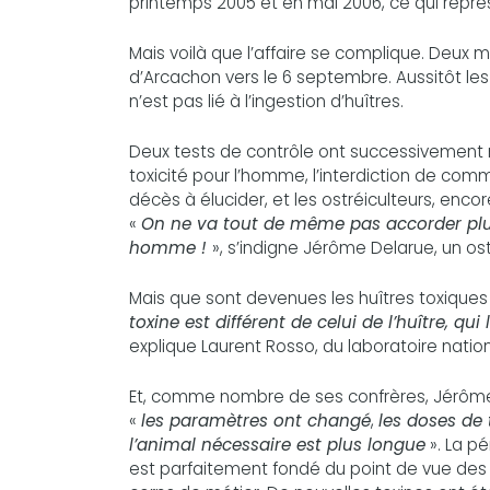
printemps 2005 et en mai 2006, ce qui repré
Mais voilà que l’affaire se complique. Deux
d’Arcachon vers le 6 septembre. Aussitôt le
n’est pas lié à l’ingestion d’huîtres.
Deux tests de contrôle ont successivement mo
toxicité pour l’homme, l’interdiction de comm
décès à élucider, et les ostréiculteurs, enc
«
On ne va tout de même pas accorder plus 
homme !
», s’indigne Jérôme Delarue, un os
Mais que sont devenues les huîtres toxiques
toxine est différent de celui de l’huître, qui 
explique Laurent Rosso, du laboratoire natio
Et, comme nombre de ses confrères, Jérôm
«
les paramètres ont changé
,
les doses de 
l’animal nécessaire est plus longue
». La p
est parfaitement fondé du point de vue des