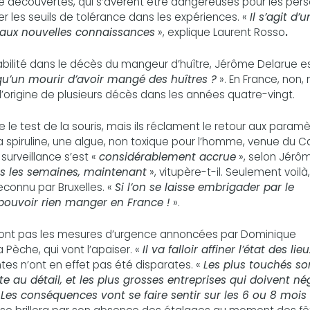
té découvertes, qui s’avèrent être dangereuses pour les per
ser les seuils de tolérance dans les expériences. «
Il s’agit d’u
 aux nouvelles connaissances
», explique Laurent Rosso
.
bilité dans le décès du mangeur d’huître, Jérôme Delarue e
qu’un mourir d’avoir mangé des huîtres ?
». En France, non,
l’origine de plusieurs décès dans les années quatre-vingt.
 le test de la souris, mais ils réclament le retour aux param
e la spiruline, une algue, non toxique pour l’homme, venue du 
surveillance s’est «
considérablement accrue
», selon Jérô
utes les semaines, maintenant
», vitupère-t-il. Seulement voilà,
reconnu par Bruxelles. «
Si l’on se laisse embrigader par le
 pouvoir rien manger en France !
».
sont pas les mesures d’urgence annoncées par Dominique
a Pèche, qui vont l’apaiser. «
Il va falloir affiner l’état des lieu
ntes n’ont en effet pas été disparates. «
Les plus touchés so
te au détail, et les plus grosses entreprises qui doivent né
«
Les conséquences vont se faire sentir sur les 6 ou 8 mois