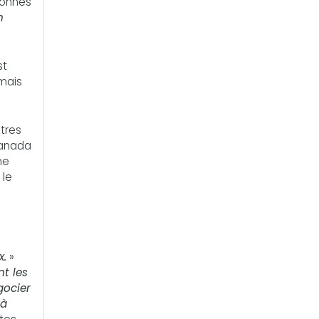
sonnes
n
st
 mais
ètres
Canada
me
 le
x.
»
nt les
gocier
 à