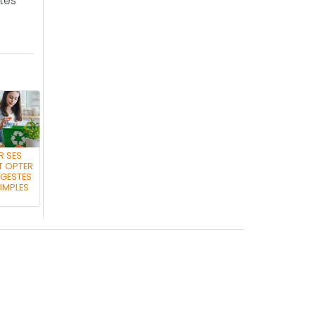
êtes
R SES
T OPTER
 GESTES
IMPLES