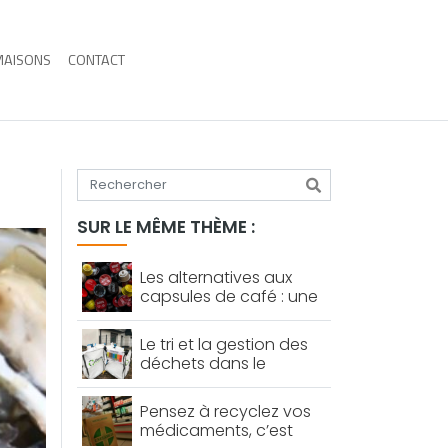
MAISONS
CONTACT
Tapez votre recherche
SUR LE MÊME THÈME :
Les alternatives aux
capsules de café : une
révolution pour les
consommateurs et
Le tri et la gestion des
l’environnement
déchets dans le
secteur du BTP : le
fonctionnement
Pensez à recyclez vos
médicaments, c’est