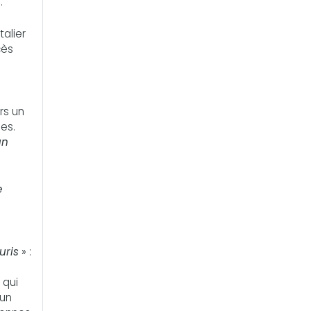
.
alier
cès
rs un
es.
un
e
uris
» :
 qui
 un