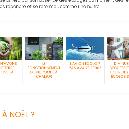
aise brillera par son absence des étalages au moment des f
pas répondre et se referme… comme une huître.
 N’AVONS
LE
L’AVION ÉCOLO ?
DIMINUE
E TERRE :
FONCTIONNEMENT
PAS AVANT 2030 !
DÉCHETS E
ONS LÀ !
D’UNE POMPE À
POUR DES
CHALEUR
ÉCOLOS S
 À NOËL ?