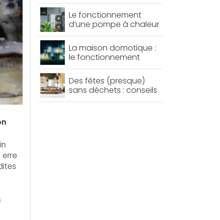
important !
Le fonctionnement
d’une pompe à chaleur
La maison domotique :
le fonctionnement
Des fêtes (presque)
sans déchets : conseils
et astuces
on
in
 erre
dites
s
u