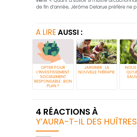
venir
»
.
Quant à savoir si l’huître arcachonn
de fin d’année, Jérôme Delarue préfère ne 
A LIRE
AUSSI :
OPTER POUR
JARDINER : LA
NOUS
L’INVESTISSEMENT
NOUVELLE THÉRAPIE
QU’UN
SOCIALEMENT
SAUV
RESPONSABLE : BON
PLAN ?
4 RÉACTIONS À
Y’AURA-T-IL DES HUÎTRES