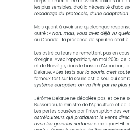
corps de métier. De nouvelles toxines ont é
les plus sensibles, d’où la nécessité d’abais
recadrage du protocole, d’une adaptation
Mais quant à avoir une quelconque responsa
outré : «
Non, mais,
vous avez déjà vu quel
au Canada… la présence de spiruline était à 
Les ostréiculteurs ne remettent pas en cause
d’origine. Avec l’apparition, en mai 2005, d
et de Norvège, dans le bassin d’Arcachon, la 
Delarue. «
Les tests sur la souris, c’est to
fameux test sur la souris est le seul qui soit 
système européen, on va finir par ne plus
Jérôme Delarue ne décolère pas, et ce ne 
Bussereau, le ministre de l’Agriculture et de l
Les pertes causées par l’interruption des ve
ostréiculteurs qui pratiquent le vente direc
avec les grandes surfaces
», explique-t-il. 