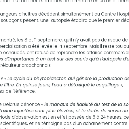
sente au total neuf semaines de fermeture en un an et demi
 mangeurs d’huîtres décèdent simultanément au Centre Hospit
s soupçons pèsent. Une autopsie établira que le premier dé
ntré, les 8 et 11 septembre, qu’il n’y avait pas de risque de
ercialisation a été levée le 14 septembre. Mais il reste toujou
ore échaudés, ont refusé de reprendre les affaires commercial
d’importance à un test sur des souris qu’à l’autopsie d’
tréiculteur arcachonnais.
 ? «
Le cycle du phytoplancton qui génère la production d
le filtre. En quinze jours, l’eau a détoxiqué le coquillage
»,
nal de Référence.
e Delarue dénonce «
le manque de fiabilité du test de la so
toxine injectées sont plus élevées, et la
durée de survie de
ériode d’observation est en effet passée de 5 à 24 heures, ce
 scientifiques, et ne témoigne pas d’un acharnement contre