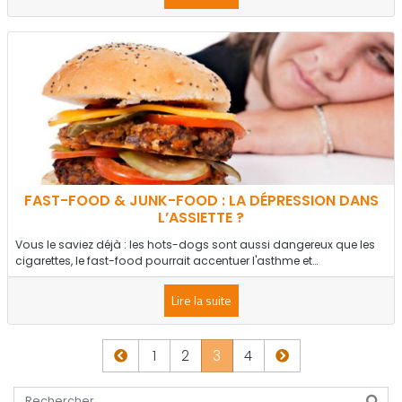
FAST-FOOD & JUNK-FOOD : LA DÉPRESSION DANS
L’ASSIETTE ?
Vous le saviez déjà : les hots-dogs sont aussi dangereux que les
cigarettes, le fast-food pourrait accentuer l'asthme et…
Lire la suite
Page précédente
Page suivante
1
2
3
4
Tapez votre recherche