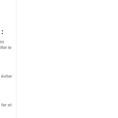
:
des
fier le
 éviter
 fer et