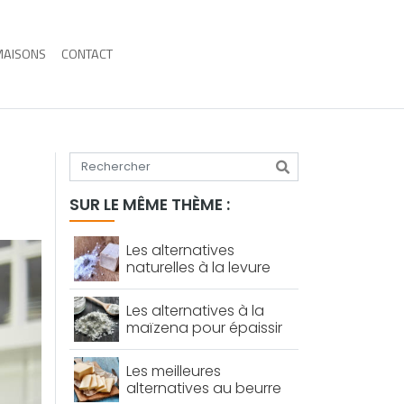
MAISONS
CONTACT
Tapez votre recherche
SUR LE MÊME THÈME :
Les alternatives
naturelles à la levure
chimique pour des
pâtisseries réussies
Les alternatives à la
maïzena pour épaissir
vos préparations
culinaires
Les meilleures
alternatives au beurre