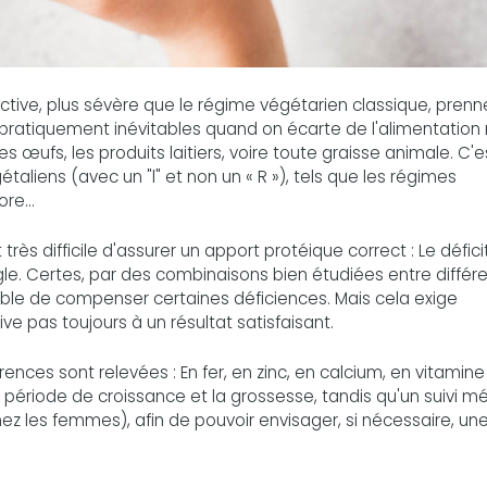
ctive, plus sévère que le régime végétarien classique, prenn
 pratiquement inévitables quand on écarte de l'alimentation
s œufs, les produits laitiers, voire toute graisse animale. C'e
aliens (avec un "l" et non un « R »), tels que les régimes
re...
très difficile d'assurer un apport protéique correct : Le défici
le. Certes, par des combinaisons bien étudiées entre différ
ssible de compenser certaines déficiences. Mais cela exige
ve pas toujours à un résultat satisfaisant.
rences sont relevées : En fer, en zinc, en calcium, en vitamine 
 période de croissance et la grossesse, tandis qu'un suivi mé
z les femmes), afin de pouvoir envisager, si nécessaire, un