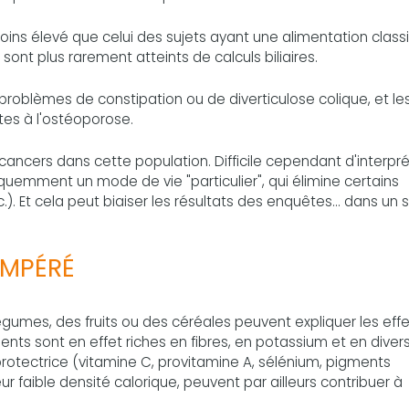
ns élevé que celui des sujets ayant une alimentation class
 sont plus rarement atteints de calculs biliaires.
roblèmes de constipation ou de diverticulose colique, et le
es à l'ostéoporose.
cancers dans cette population. Difficile cependant d'interpré
quemment un mode de vie "particulier", qui élimine certains
.). Et cela peut biaiser les résultats des enquêtes... dans un 
EMPÉRÉ
 légumes, des fruits ou des céréales peuvent expliquer les eff
ents sont en effet riches en fibres, en potassium et en diver
otectrice (vitamine C, provitamine A, sélénium, pigments
leur faible densité calorique, peuvent par ailleurs contribuer à