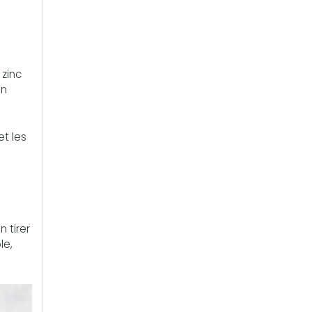
 zinc
on
t les
n tirer
le,