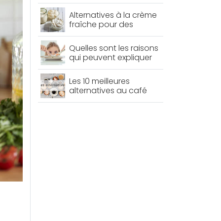
pour une cuisine plus
saine
Alternatives à la crème
fraîche pour des
recettes légères et
savoureuses
Quelles sont les raisons
qui peuvent expliquer
vos difficultés à perdre
du poids ?
Les 10 meilleures
alternatives au café
pour bien démarrer la
journée