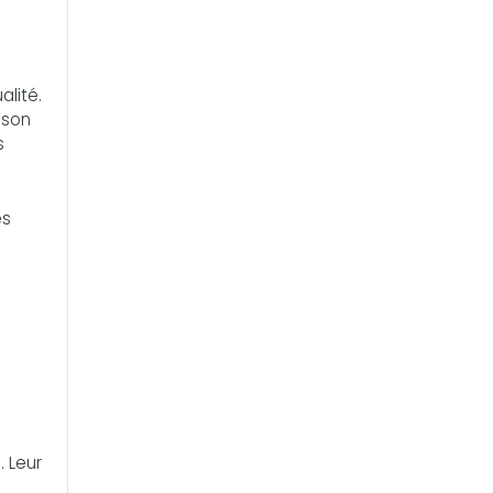
alité.
 son
s
es
. Leur