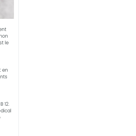
ent
 non
st le
t en
ents
B 12.
dical
e