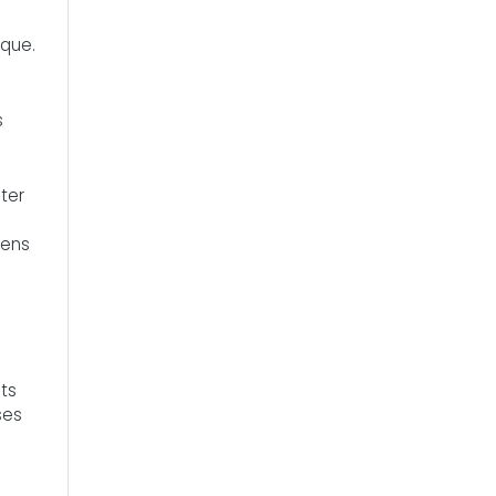
ique.
s
ter
sens
ets
ses